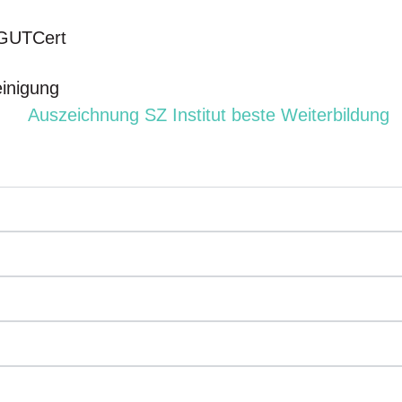
e GUTCert
einigung