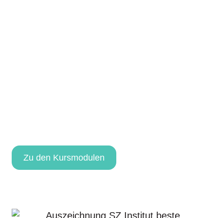
Weiterbildung,
die dich
weiterbringt
Wir sind dein Schutzschirm und zertifizierter
Träger nach AZAV. Wähle aus unserem
flexiblen Kompetenz-Baukasten deine
maßgeschneiderten Module für deinen Erfolg
und steigere deine Jobchancen signifikant.
Zu den Kursmodulen