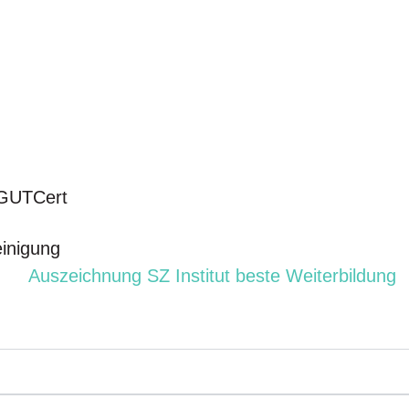
e GUTCert
einigung