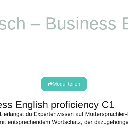
bot
Absolvent*innen
Dozent*innen
Über u
isch – Business 
Modul teilen
ess English proficiency C1
1 erlangst du Expertenwissen auf Muttersprachler
 mit entsprechendem Wortschatz, der dazugehörige