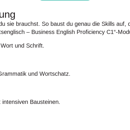
dung
 sie brauchst. So baust du genau die Skills auf, d
tsenglisch – Business English Proficiency C1
“-
Modu
Wort und Schrift.
n Grammatik und Wortschatz.
t intensiven Bausteinen.